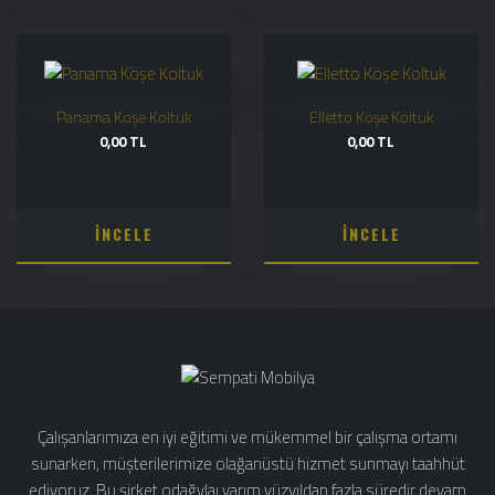
Panama Köşe Koltuk
Elletto Köşe Koltuk
0,00 TL
0,00 TL
İNCELE
İNCELE
Çalışanlarımıza en iyi eğitimi ve mükemmel bir çalışma ortamı
sunarken, müşterilerimize olağanüstü hizmet sunmayı taahhüt
ediyoruz. Bu şirket odağylaı yarım yüzyıldan fazla süredir devam