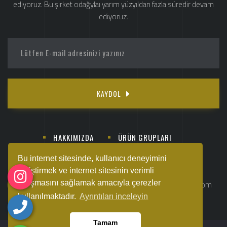
ediyoruz. Bu şirket odağylaı yarım yüzyıldan fazla süredir devam
ediyoruz.
KAYDOL
HAKKIMIZDA
ÜRÜN GRUPLARI
SATIŞ NOKTALARI
E-KATALOG
İLETİŞİM
Bu internet sitesinde, kullanıcı deneyimini
geliştirmek ve internet sitesinin verimli
+90 252 363 78
çalışmasını sağlamak amacıyla çerezler
info@sempatimobilya.com
88
kullanılmaktadır.
Ayrıntıları inceleyin
Tamam